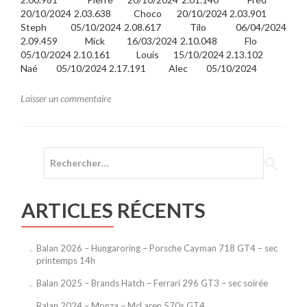
296
20/10/2024 2.03.638 Choco 20/10/2024 2.03.901
GT3
Steph 05/10/2024 2.08.617 Tilo 06/04/2024
–
2.09.459 Mick 16/03/2024 2.10.048 Flo
sec
05/10/2024 2.10.161 Louis 15/10/2024 2.13.102
soirée
Naé 05/10/2024 2.17.191 Alec 05/10/2024
Laisser un commentaire
Rechercher :
ARTICLES RÉCENTS
Balan 2026 – Hungaroring – Porsche Cayman 718 GT4 – sec
printemps 14h
Balan 2025 – Brands Hatch – Ferrari 296 GT3 – sec soirée
Balan 2024 – Monza – McLaren 570s GT4