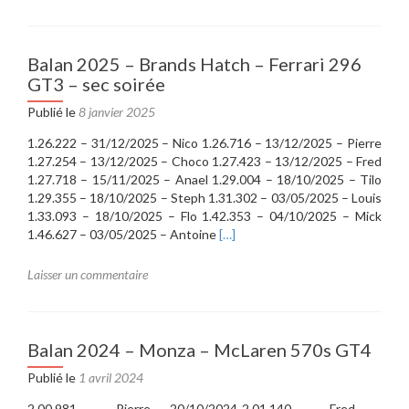
Balan 2025 – Brands Hatch – Ferrari 296
GT3 – sec soirée
Publié le
8 janvier 2025
1.26.222 – 31/12/2025 – Nico 1.26.716 – 13/12/2025 – Pierre
1.27.254 – 13/12/2025 – Choco 1.27.423 – 13/12/2025 – Fred
1.27.718 – 15/11/2025 – Anael 1.29.004 – 18/10/2025 – Tilo
1.29.355 – 18/10/2025 – Steph 1.31.302 – 03/05/2025 – Louis
1.33.093 – 18/10/2025 – Flo 1.42.353 – 04/10/2025 – Mick
En
1.46.627 – 03/05/2025 – Antoine
[…]
savoir
plus
Laisser un commentaire
surBalan
2025
–
Brands
Balan 2024 – Monza – McLaren 570s GT4
Hatch
Publié le
1 avril 2024
–
Ferrari
2.00.981 Pierre 20/10/2024 2.01.140 Fred