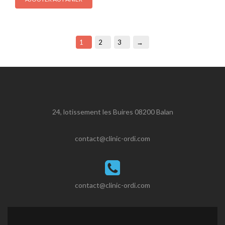
1
2
3
→
24, lotissement les Buires 08200 Balan
contact@clinic-ordi.com
contact@clinic-ordi.com