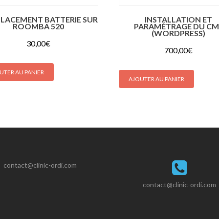
LACEMENT BATTERIE SUR
INSTALLATION ET
ROOMBA 520
PARAMÉTRAGE DU CM
(WORDPRESS)
30,00
€
700,00
€
UTER AU PANIER
AJOUTER AU PANIER
contact@clinic-ordi.com
contact@clinic-ordi.com