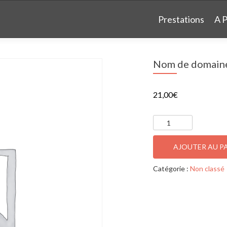
Aller
au
Prestations
A 
contenu
principal
Nom de domaine
21,00
€
quantité
de
Nom
AJOUTER AU P
de
domaine
Catégorie :
Non classé
-
www.villedefloing.com