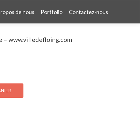
Propos de nous
Portfolio
Contactez-nous
 – www.villedefloing.com
ANIER