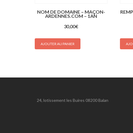
NOM DE DOMAINE – MAÇON-
REMP
ARDENNES.COM – 1AN
30,00
€
AJOUTER AU PANIER
AJO
24, lotissement les Buires 08200 Balan